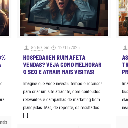
Go Biz
em
12/11/2025
,6%
HOSPEDAGEM RUIM AFETA
AS
A
VENDAS? VEJA COMO MELHORAR
TR
O SEO E ATRAIR MAIS VISITAS!
P
vo
Imagine que você investiu tempo e recursos
Im
para criar um site atraente, com conteúdos
bus
ara
relevantes e campanhas de marketing bem
el
planejadas. Mas, de repente, os resultados
ins
[…]
mais