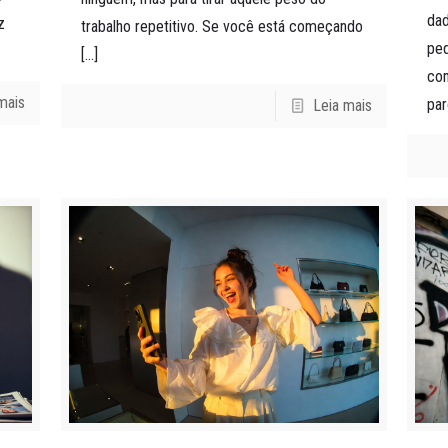
da
z
trabalho repetitivo. Se você está começando
pe
[…]
com
mais
par
Leia mais