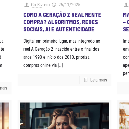
Go Biz
em
26/11/2025
COMO A GERAÇÃO Z REALMENTE
MA
COMPRA? ALGORITMOS, REDES
– 
SOCIAIS, AI E AUTENTICIDADE
S
ua
Digital em primeiro lugar, mas integrado ao
Im
nte
real A Geração Z, nascida entre o final dos
em
)
anos 1990 e início dos 2010, prioriza
co
ar
compras online via
[…]
ape
pe
Leia mais
mais