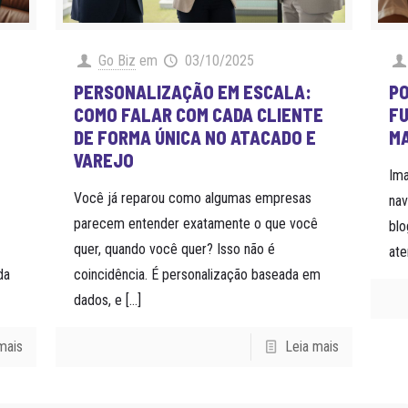
Go Biz
em
03/10/2025
PERSONALIZAÇÃO EM ESCALA:
PO
COMO FALAR COM CADA CLIENTE
FU
DE FORMA ÚNICA NO ATACADO E
M
VAREJO
Im
Você já reparou como algumas empresas
nav
parecem entender exatamente o que você
blo
quer, quando você quer? Isso não é
ate
da
coincidência. É personalização baseada em
dados, e
[…]
mais
Leia mais