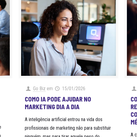
Go Biz
em
15/01/2026
COMO IA PODE AJUDAR NO
CO
MARKETING DIA A DIA
RE
CO
A inteligência artificial entrou na vida dos
M
e
profissionais de marketing não para substituir
A c
o
ninguém, mas para tirar aquele peso do