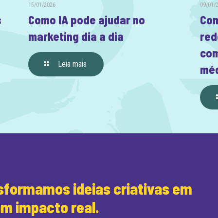
15/01/2026
09/01/
s
Como IA pode ajudar no
Com
marketing dia a dia
red
com
Leia mais
méd
formamos ideias criativas em
am impacto real.