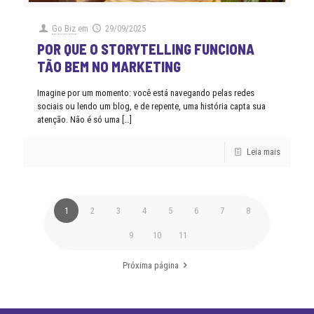
Go Biz
em
29/09/2025
POR QUE O STORYTELLING FUNCIONA
TÃO BEM NO MARKETING
Imagine por um momento: você está navegando pelas redes
sociais ou lendo um blog, e de repente, uma história capta sua
atenção. Não é só uma
[…]
Leia mais
1
2
3
4
5
6
7
8
9
10
11
Próxima página