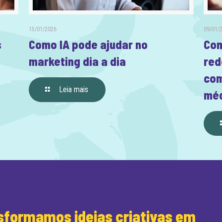
15/01/2026
09/01/
s
Como IA pode ajudar no
Com
marketing dia a dia
red
com
Leia mais
méd
formamos ideias criativas em