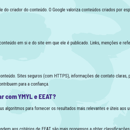
e do criador do conteúdo. O Google valoriza conteúdos criados por espec
conteúdo em si e do site em que ele é publicado. Links, menções e refe
conteúdo. Sites seguros (com HTTPS), informações de contato claras, po
ntribuem para a confiança.
tar com YMYL e EEAT?
 algoritmos para fornecer os resultados mais relevantes e úteis aos u
dem aos critérios de EEAT são mais propensos a obter classificações m