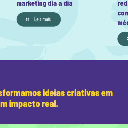
marketing dia a dia
red
com
Leia mais
méd
formamos ideias criativas em
am impacto real.