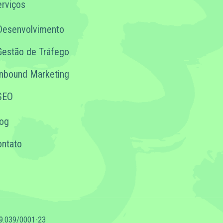
rviços
Desenvolvimento
Gestão de Tráfego
Inbound Marketing
SEO
log
ontato
69.039/0001-23