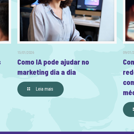
15/01/2026
09/01/
s
Como IA pode ajudar no
Com
marketing dia a dia
red
com
Leia mais
méd