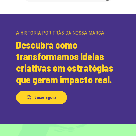
A HISTÓRIA POR TRÁS DA NOSSA MARCA
Descubra como
transformamos ideias
criativas em estratégias
que geram impacto real.
baixe agora