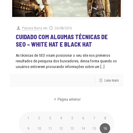
Paloma Barra
em
26/08/2016
CUIDADO COM ALGUMAS TÉCNICAS DE
SEO – WHITE HAT E BLACK HAT
As técnicas de SEO visam posicionar o seu site nos primeiros
resultados de pesquisa dos buscadores, dessa forma quando os
usuários estiverem procurando informações sobre um
[…]
Leia mais
Página anterior
1
2
3
4
5
6
7
8
9
10
11
12
13
14
15
16