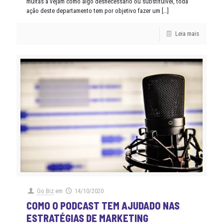
muitas a vejam como algo desnecessário ou substituível, toda
ação deste departamento tem por objetivo fazer um
[…]
Leia mais
Go Biz
em
14/10/2020
COMO O PODCAST TEM AJUDADO NAS
ESTRATÉGIAS DE MARKETING