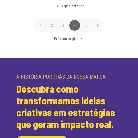
Página anterior
1
2
3
4
5
6
Próxima página
A HISTÓRIA POR TRÁS DA NOSSA MARCA
Descubra como
transformamos ideias
criativas em estratégias
que geram impacto real.